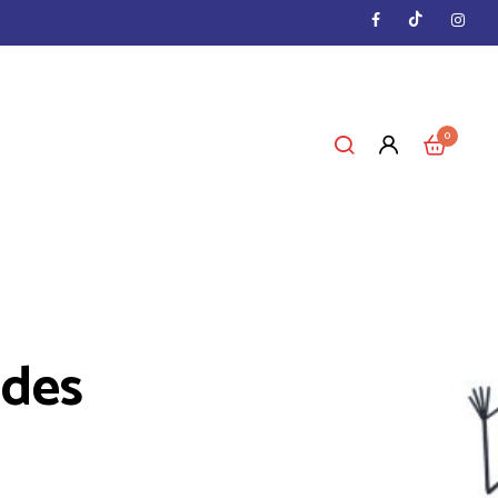
0
ades