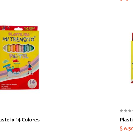
astel x 14 Colores
Plast
$
6.5