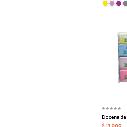
Docena de P
$
13.000