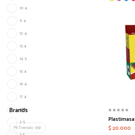
10
4
11
4
12
4
13
4
14
5
15
4
16
4
17
4
Brands
18
4
Plastimasa
2
5
$
20.000
Mi Trensito
(39)
3
5