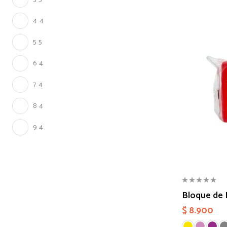
4
4
5
5
6
4
7
4
8
4
9
4
Bloque de 
$
8.900