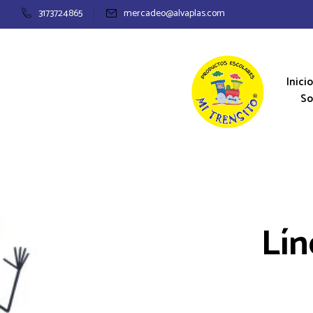
3173724865
mercadeo@alvaplas.com
Inicio
So
Lín