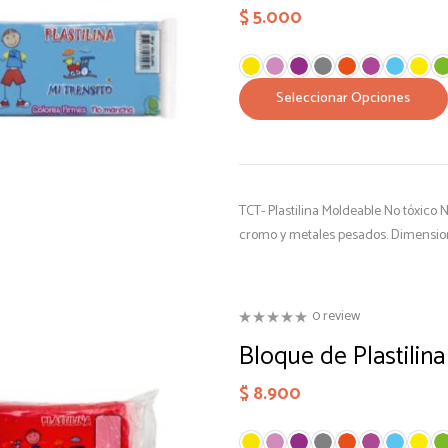
$
5.000
Seleccionar Opciones
TCT- Plastilina Moldeable No tóxico
cromo y metales pesados. Dimensione
0 review
Bloque de Plastilin
$
8.900