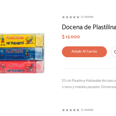
0 review
Docena de Plastilin
$
13.000
Añadir Al Carrito
DS-011 Plastilina Moldeable No tóxi
cromo y metales pesados. Dimensio
0 review