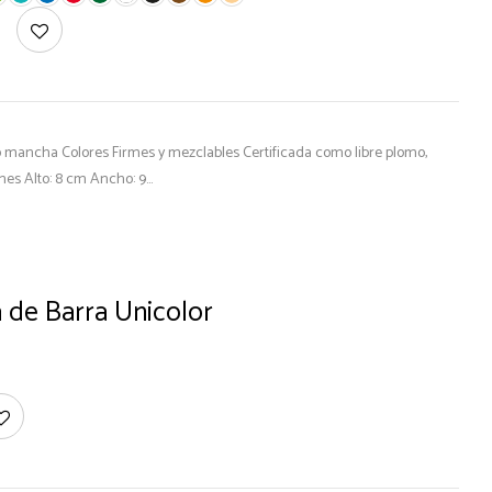
No mancha Colores Firmes y mezclables Certificada como libre plomo,
es Alto: 8 cm Ancho: 9…
a de Barra Unicolor