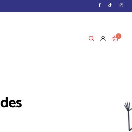
0
ades