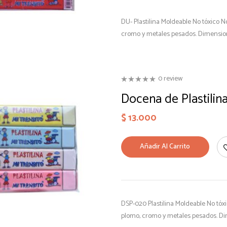
DU- Plastilina Moldeable No tóxico 
cromo y metales pesados. Dimension
0 review
Docena de Plastilin
$
13.000
Añadir Al Carrito
DSP-020 Plastilina Moldeable No tóx
plomo, cromo y metales pesados. Di