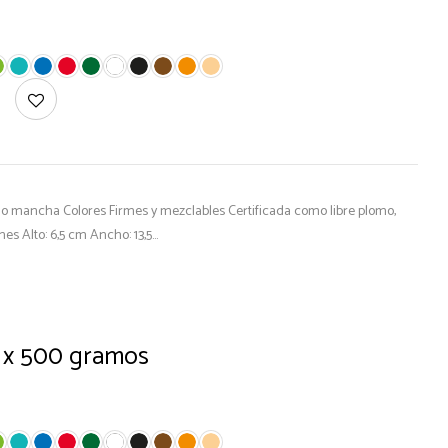
 No mancha Colores Firmes y mezclables Certificada como libre plomo,
s Alto: 6,5 cm Ancho: 13,5…
a x 500 gramos