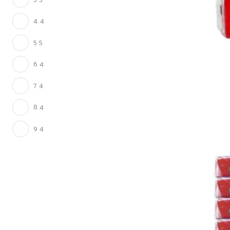
4
4
5
5
6
4
7
4
8
4
9
4