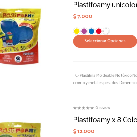
Plastifoamy unicolo
$
7.000
Seleccionar Opciones
TC- Plastilina Moldeable No tóxico 
cromo y metales pesados. Dimension
0 review
Plastifoamy x 8 Col
$
12.000