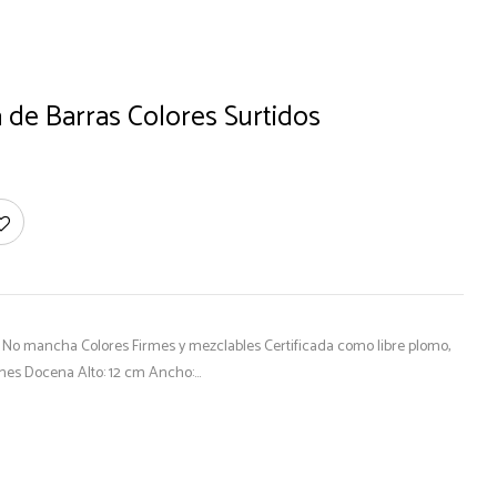
a de Barras Colores Surtidos
co No mancha Colores Firmes y mezclables Certificada como libre plomo,
nes Docena Alto: 12 cm Ancho:…