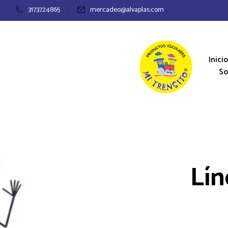
3173724865
mercadeo@alvaplas.com
Inicio
So
Lín