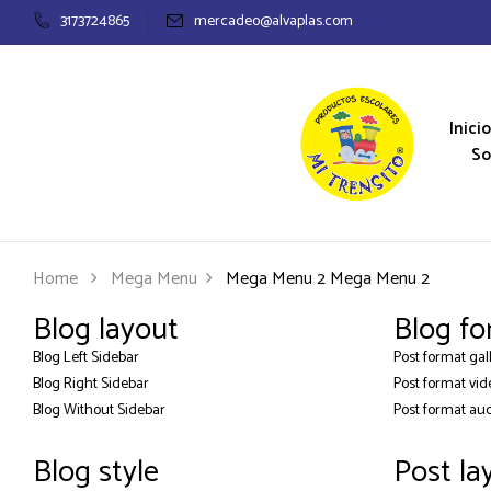
3173724865
mercadeo@alvaplas.com
Inicio
So
Home
Mega Menu
Mega Menu 2
Mega Menu 2
Blog layout
Blog fo
Blog Left Sidebar
Post format gal
Blog Right Sidebar
Post format vid
Blog Without Sidebar
Post format au
Blog style
Post la