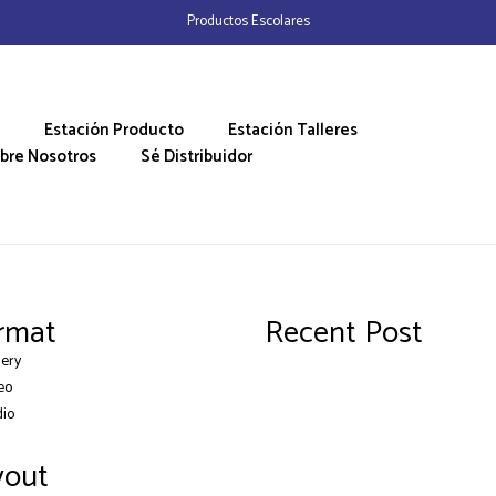
Productos Escolares
Estación Producto
Estación Talleres
bre Nosotros
Sé Distribuidor
rmat
Recent Post
lery
eo
dio
yout