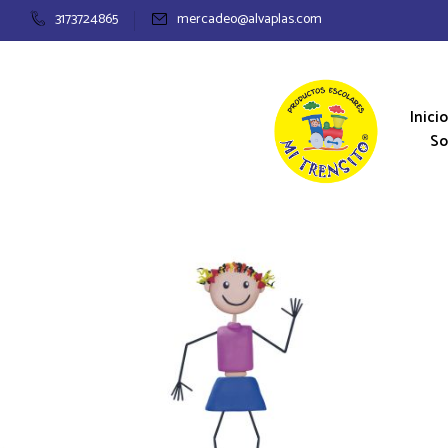
3173724865
mercadeo@alvaplas.com
Inicio
So