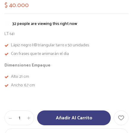
$
40.000
32
people are viewing this right now
LT-141
Lápiz negro HB triangular tarro x 50 unidades
Con frases que te animarán el día
Dimensiones Empaque
Alto: 21 cm
Ancho: 6,7 cm
Lápiz
Añadir Al Carrito
Negro
HB