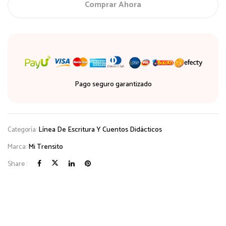
Triangular
Comprar Ahora
tarro
x
50
Unidades
cantidad
Pago seguro garantizado
Categoría:
Línea De Escritura Y Cuentos Didácticos
Marca:
Mi Trensito
Share :