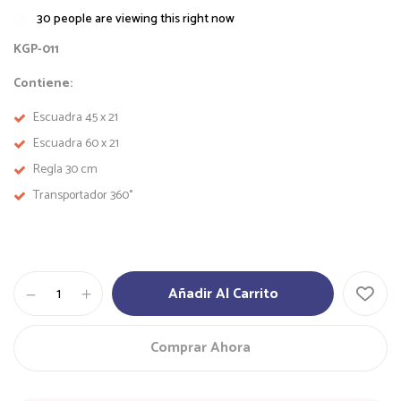
30
people are viewing this right now
KGP-011
Contiene:
Escuadra 45 x 21
Escuadra 60 x 21
Regla 30 cm
Transportador 360°
Kit
Añadir Al Carrito
geométrico
profesional
cantidad
Comprar Ahora