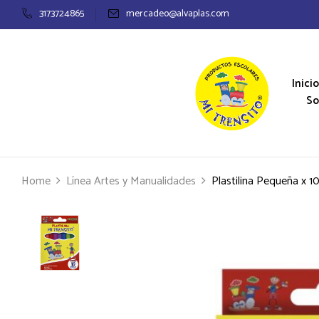
3173724865
mercadeo@alvaplas.com
Inicio
So
Home
Línea Artes y Manualidades
Plastilina Pequeña x 1