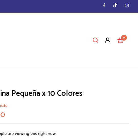
0
lina Pequeña x 10 Colores
nsito
00
ple are viewing this right now