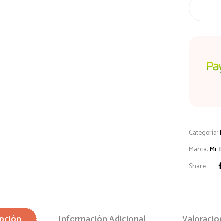
10
Colores
cantidad
Categoría:
Marca:
Mi 
Share :
pción
Información Adicional
Valoracio