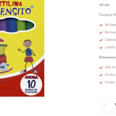
CP-011
Plastilina 
No tóxi
No ma
Colores
Certifi
Dimensi
Alto: 1
Ancho:
Fondo:
Plastilina
Pequeña
x