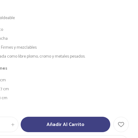
Moldeable
co
ncha
 Firmes y mezclables
cada como libre plomo, cromo y metales pesados.
ones
0 cm
 7 cm
 1 cm
Añadir Al Carrito