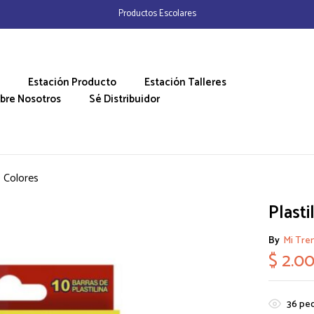
Productos Escolares
Estación Producto
Estación Talleres
bre Nosotros
Sé Distribuidor
0 Colores
Plasti
By
Mi Tre
$
2.0
36
peo