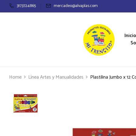
3173724865
mercadeo@alvaplas.com
Inicio
So
Home
Línea Artes y Manualidades
Plastilina Jumbo x 12 C