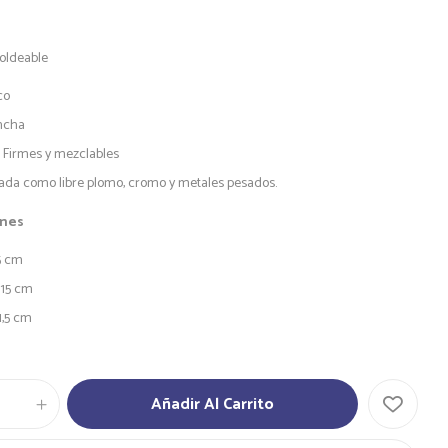
Moldeable
co
ncha
 Firmes y mezclables
cada como libre plomo, cromo y metales pesados.
ones
,5 cm
 15 cm
1,5 cm
Añadir Al Carrito