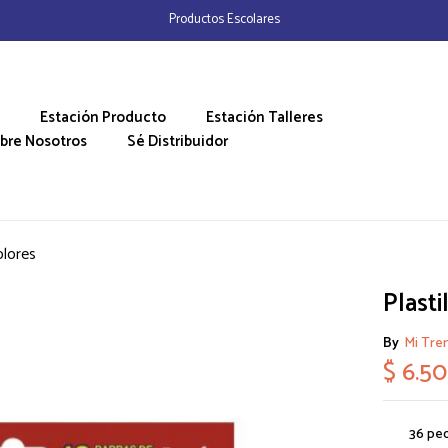
Productos Escolares
Estación Producto
Estación Talleres
bre Nosotros
Sé Distribuidor
olores
Plasti
By
Mi Tre
$
6.5
36
peo