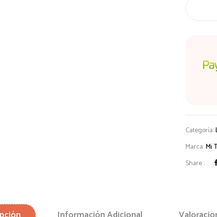
12
Colores
cantidad
Categoría:
Marca:
Mi 
Share :
pción
Información Adicional
Valoracio