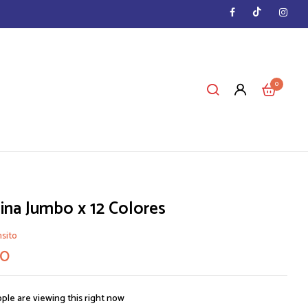
0
lina Jumbo x 12 Colores
nsito
00
ple are viewing this right now