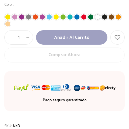
Color
Bloque
Añadir Al Carrito
de
Plastilina
x
Comprar Ahora
250
gramos
cantidad
Pago seguro garantizado
SKU:
N/D