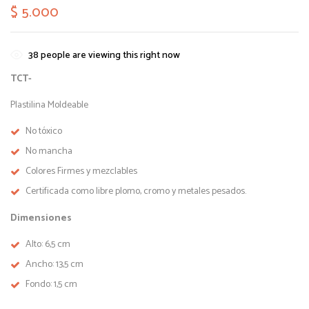
$
5.000
38
people are viewing this right now
TCT-
Plastilina Moldeable
No tóxico
No mancha
Colores Firmes y mezclables
Certificada como libre plomo, cromo y metales pesados.
Dimensiones
Alto: 6,5 cm
Ancho: 13,5 cm
Fondo: 1,5 cm