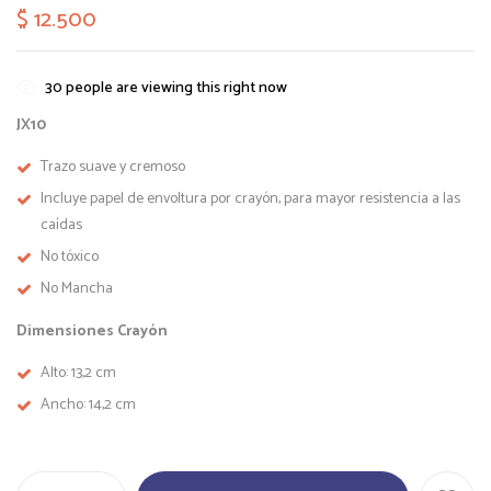
$
12.500
30
people are viewing this right now
JX10
Trazo suave y cremoso
Incluye papel de envoltura por crayón, para mayor resistencia a las
caídas
No tóxico
No Mancha
Dimensiones Crayón
Alto: 13,2 cm
Ancho: 14,2 cm
Crayón