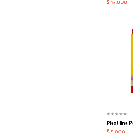
$
13.000
Plastilina P
$
5.000