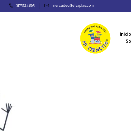
3173724865
mercadeo@alvaplas.com
Inicio
So