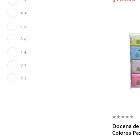
4
4
5
5
6
4
7
4
8
4
9
4
Docena de P
Colores Pa