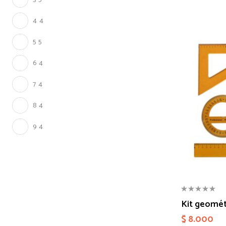
4
4
5
5
6
4
7
4
8
4
9
4
Kit geomét
$
8.000