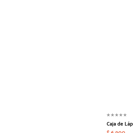
Caja de Lá
$
6.900