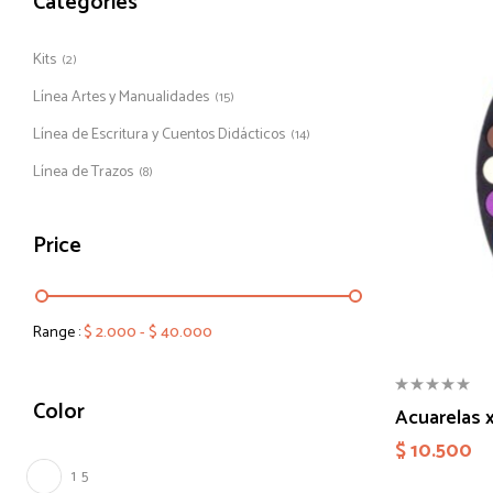
Categories
Kits
(2)
Línea Artes y Manualidades
(15)
Línea de Escritura y Cuentos Didácticos
(14)
Línea de Trazos
(8)
Price
Range :
$
2.000
-
$
40.000
Color
Acuarelas x
$
10.500
1
5