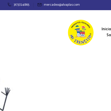
3173724865
mercadeo@alvaplas.com
Inicio
So