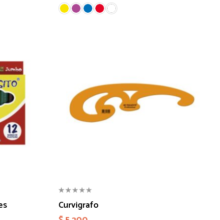
es
Curvigrafo
$
5.200