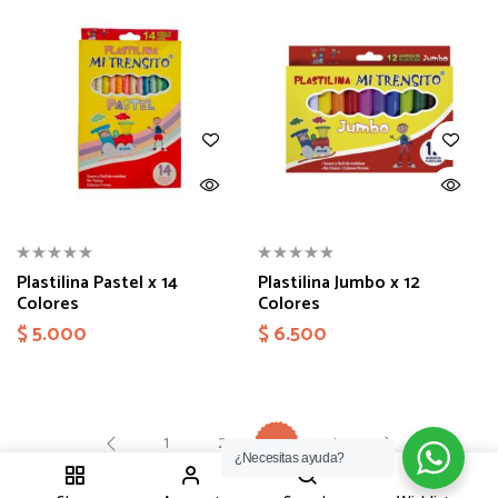
Plastilina Pastel x 14
Plastilina Jumbo x 12
Colores
Colores
$
5.000
$
6.500
1
2
4
3
¿Necesitas ayuda?
1