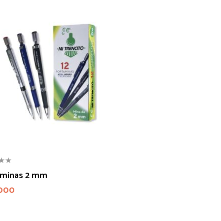
aminas 2 mm
000