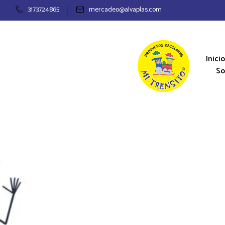
3173724865
mercadeo@alvaplas.com
Inicio
So