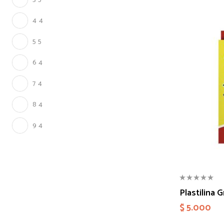
4
4
5
5
6
4
7
4
8
4
9
4
Plastilina 
$
5.000