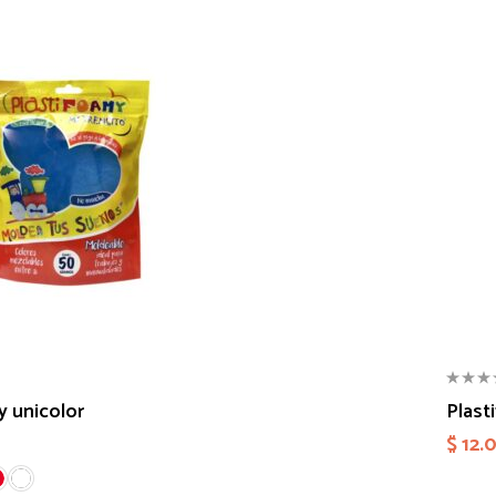
y unicolor
Plast
$
12.